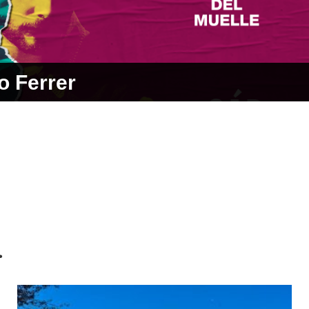
o Ferrer
L