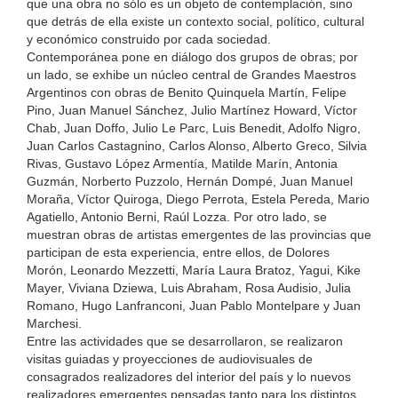
que una obra no sólo es un objeto de contemplación, sino
que detrás de ella existe un contexto social, político, cultural
y económico construido por cada sociedad.
Contemporánea pone en diálogo dos grupos de obras; por
un lado, se exhibe un núcleo central de Grandes Maestros
Argentinos con obras de Benito Quinquela Martín, Felipe
Pino, Juan Manuel Sánchez, Julio Martínez Howard, Víctor
Chab, Juan Doffo, Julio Le Parc, Luis Benedit, Adolfo Nigro,
Juan Carlos Castagnino, Carlos Alonso, Alberto Greco, Silvia
Rivas, Gustavo López Armentía, Matilde Marín, Antonia
Guzmán, Norberto Puzzolo, Hernán Dompé, Juan Manuel
Moraña, Víctor Quiroga, Diego Perrota, Estela Pereda, Mario
Agatiello, Antonio Berni, Raúl Lozza. Por otro lado, se
muestran obras de artistas emergentes de las provincias que
participan de esta experiencia, entre ellos, de Dolores
Morón, Leonardo Mezzetti, María Laura Bratoz, Yagui, Kike
Mayer, Viviana Dziewa, Luis Abraham, Rosa Audisio, Julia
Romano, Hugo Lanfranconi, Juan Pablo Montelpare y Juan
Marchesi.
Entre las actividades que se desarrollaron, se realizaron
visitas guiadas y proyecciones de audiovisuales de
consagrados realizadores del interior del país y lo nuevos
realizadores emergentes pensadas tanto para los distintos