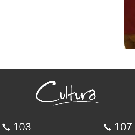
103
107