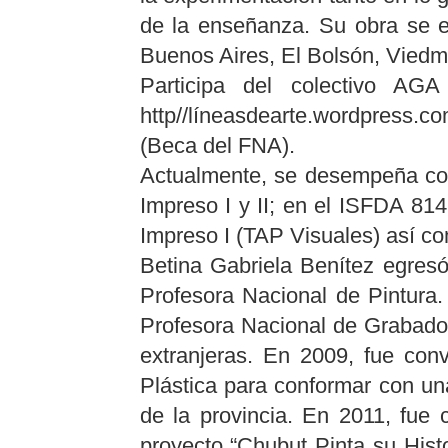
de la enseñanza. Su obra se e
Buenos Aires, El Bolsón, Vied
Participa del colectivo AGA
http//líneasdearte.wordpress.c
(Beca del FNA).
Actualmente, se desempeña com
Impreso I y II; en el ISFDA 81
Impreso I (TAP Visuales) así co
Betina Gabriela Benítez egres
Profesora Nacional de Pintura.
Profesora Nacional de Grabado.
extranjeras. En 2009, fue con
Plástica para conformar con un
de la provincia. En 2011, fue 
proyecto “Chubut Pinta su Hist