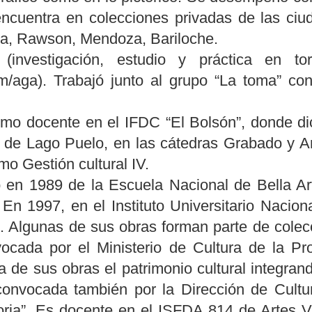
ncuentra en colecciones privadas de las ciu
ma, Rawson, Mendoza, Bariloche.
 (investigación, estudio y práctica en t
om/aga). Trabajó junto al grupo “La toma” con 
o docente en el IFDC “El Bolsón”, donde dic
4 de Lago Puelo, en las cátedras Grabado y Ar
mo Gestión cultural IV.
ó en 1989 de la Escuela Nacional de Bella Ar
 En 1997, en el Instituto Universitario Nacio
 Algunas de sus obras forman parte de colecc
vocada por el Ministerio de Cultura de la Pr
a de sus obras el patrimonio cultural integra
convocada también por la Dirección de Cultu
oria”. Es docente en el ISFDA 814 de Artes 