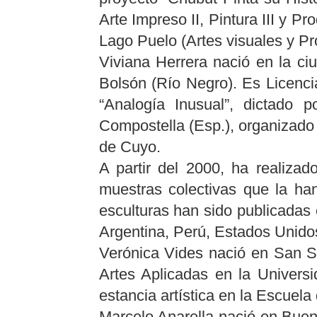
Arte Impreso II, Pintura III y P
Lago Puelo (Artes visuales y Pro
Viviana Herrera nació en la c
Bolsón (Río Negro). Es Licenci
“Analogía Inusual”, dictado 
Compostella (Esp.), organizado
de Cuyo.
A partir del 2000, ha realizad
muestras colectivas que la han
esculturas han sido publicadas 
Argentina, Perú, Estados Unido
Verónica Vides nació en San Sa
Artes Aplicadas en la Univer
estancia artística en la Escuel
Marcelo Anarella nació en Bueno