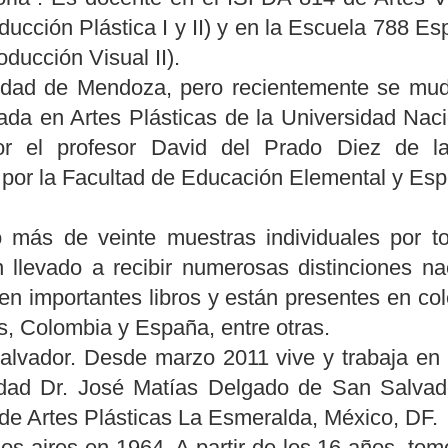
roducción Plástica I y II) y en la Escuela 788 E
ducción Visual II).
iudad de Mendoza, pero recientemente se mud
ada en Artes Plásticas de la Universidad Na
por el profesor David del Prado Diez de 
 por la Facultad de Educación Elemental y Espe
o más de veinte muestras individuales por t
 llevado a recibir numerosas distinciones na
en importantes libros y están presentes en co
s, Colombia y España, entre otras.
lvador. Desde marzo 2011 vive y trabaja en 
sidad Dr. José Matías Delgado de San Salvad
a de Artes Plásticas La Esmeralda, México, DF.
s aires en 1964. A partir de los 16 años, tomó 