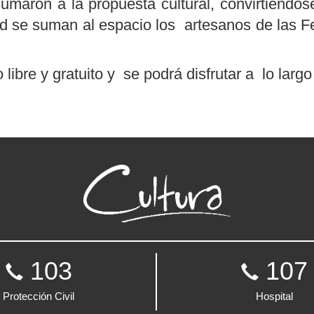
sumaron a la propuesta cultural, convirtiéndo
ad se suman al espacio los artesanos de las 
ibre y gratuito y se podrá disfrutar a lo largo
103
107
Protección Civil
Hospital