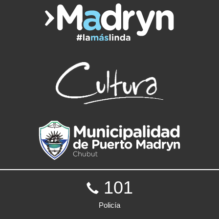
101
Policía