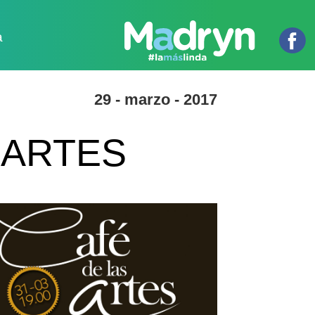
a
29 - marzo - 2017
 ARTES