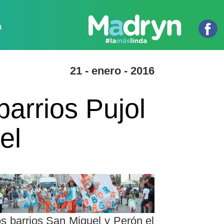
a
21 - enero - 2016
barrios Pujol
el
os barrios San Miguel y Perón el