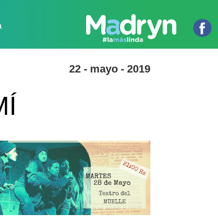
a
22 - mayo - 2019
MÍ