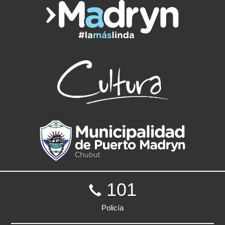
101
Policía