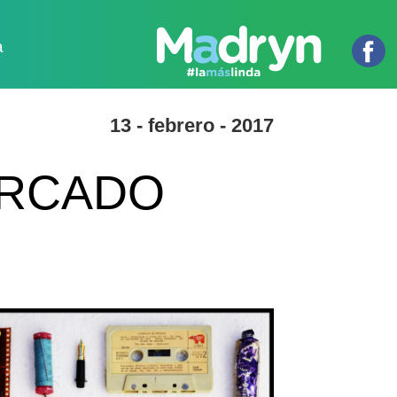
a
13 - febrero - 2017
ERCADO